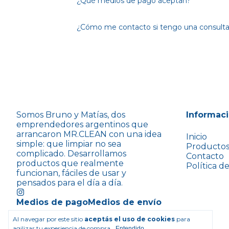
¿Qué medios de pago aceptan?
¿Cómo me contacto si tengo una consult
Somos Bruno y Matías, dos
Informac
emprendedores argentinos que
arrancaron MR.CLEAN con una idea
Inicio
simple: que limpiar no sea
Producto
complicado. Desarrollamos
Contacto
productos que realmente
Política d
funcionan, fáciles de usar y
pensados para el día a día.
Medios de pago
Medios de envío
Al navegar por este sitio
aceptás el uso de cookies
para
agilizar tu experiencia de compra.
Entendido